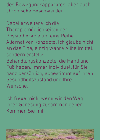
des Bewegungsapparates, aber auch
chronische Beschwerden.
Dabei erweitere ich die
Therapiemöglichkeiten der
Physiotherapie um eine Reihe
Alternativer Konzepte. Ich glaube nicht
an das Eine, einzig wahre Allheilmittel,
sondern erstelle
Behandlungskonzepte, die Hand und
Fuß haben. Immer individuell für Sie
ganz persönlich, abgestimmt auf Ihren
Gesundheitszustand und Ihre
Wünsche.
Ich freue mich, wenn wir den Weg
Ihrer Genesung zusammen gehen.
Kommen Sie mit!