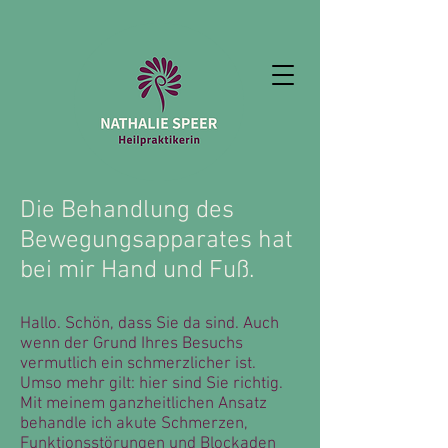
Die Behandlung des
Bewegungsapparates hat
bei mir Hand und Fuß.
Hallo. Schön, dass Sie da sind. Auch
wenn der Grund Ihres Besuchs
vermutlich ein schmerzlicher ist.
Umso mehr gilt: hier sind Sie richtig.
Mit meinem ganzheitlichen Ansatz
behandle ich akute Schmerzen,
Funktionsstörungen und Blockaden